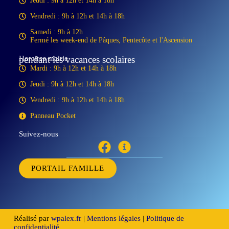
Jeudi : 9h à 12h et 14h à 18h
Vendredi : 9h à 12h et 14h à 18h
Samedi : 9h à 12h
Fermé les week-end de Pâques, Pentecôte et l'Ascension
Horaires mairie
pendant les vacances scolaires
Mardi : 9h à 12h et 14h à 18h
Jeudi : 9h à 12h et 14h à 18h
Vendredi : 9h à 12h et 14h à 18h
Panneau Pocket
Suivez-nous
PORTAIL FAMILLE
Réalisé par
wpalex.fr
|
Mentions légales
|
Politique de
confidentialité